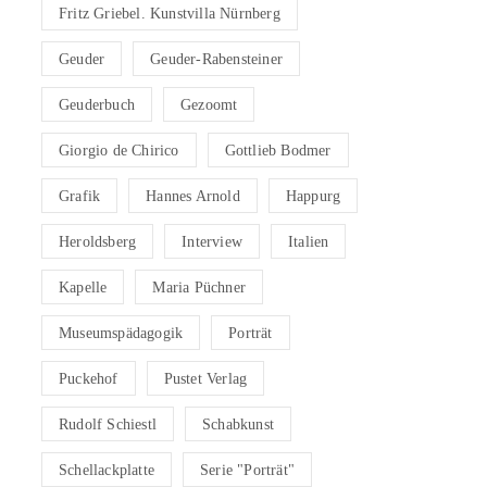
Fritz Griebel. Kunstvilla Nürnberg
Geuder
Geuder-Rabensteiner
Geuderbuch
Gezoomt
Giorgio de Chirico
Gottlieb Bodmer
Grafik
Hannes Arnold
Happurg
Heroldsberg
Interview
Italien
Kapelle
Maria Püchner
Museumspädagogik
Porträt
Puckehof
Pustet Verlag
Rudolf Schiestl
Schabkunst
Schellackplatte
Serie "Porträt"