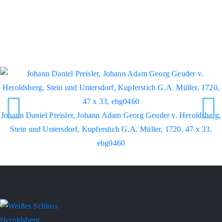
Johann Daniel Preisler, Johann Adam Georg Geuder v. Heroldsberg,
Stein und Untersdorf, Kupferstich G.A. Müller, 1720, 47 x 33,
ebg0460