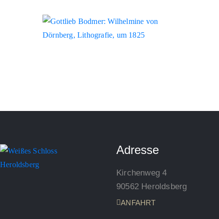
Adresse
Kirchenweg 4
90562 Heroldsberg
ANFAHRT