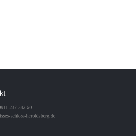
kt
0911 237 342 60
ses-schloss-heroldsberg.de