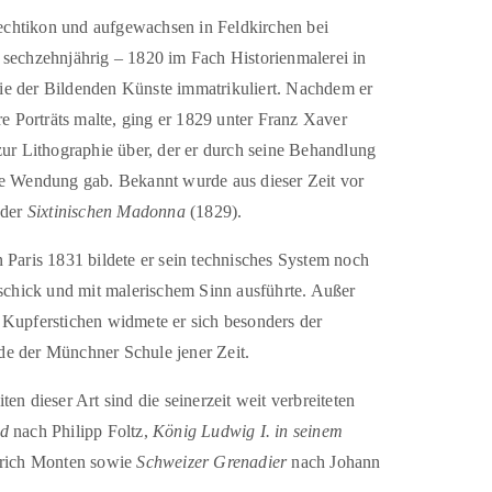
htikon und aufgewachsen in Feldkirchen bei
sechzehnjährig – 1820 im Fach Historienmalerei in
e der Bildenden Künste immatrikuliert. Nachdem er
re Porträts malte, ging er 1829 unter Franz Xaver
zur Lithographie über, der er durch seine Behandlung
te Wendung gab. Bekannt wurde aus dieser Zeit vor
 der
Sixtinischen Madonna
(1829).
 Paris 1831 bildete er sein technisches System noch
eschick und mit malerischem Sinn ausführte. Außer
Kupferstichen widmete er sich besonders der
e der Münchner Schule jener Zeit.
en dieser Art sind die seinerzeit weit verbreiteten
ed
nach Philipp Foltz,
König Ludwig I. in seinem
rich Monten sowie
Schweizer Grenadier
nach Johann