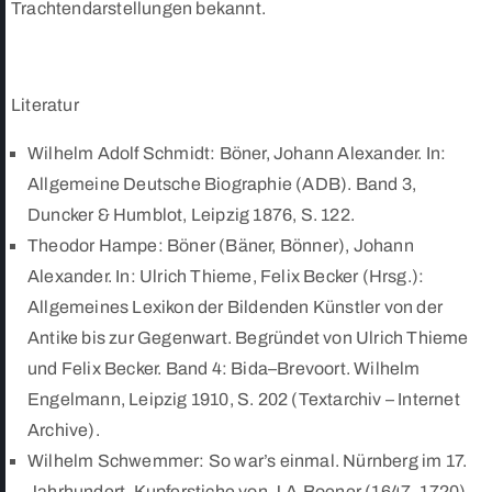
Trachtendarstellungen bekannt.
Literatur
Wilhelm Adolf Schmidt: Böner, Johann Alexander. In:
Allgemeine Deutsche Biographie (ADB). Band 3,
Duncker & Humblot, Leipzig 1876, S. 122.
Theodor Hampe: Böner (Bäner, Bönner), Johann
Alexander. In: Ulrich Thieme, Felix Becker (Hrsg.):
Allgemeines Lexikon der Bildenden Künstler von der
Antike bis zur Gegenwart. Begründet von Ulrich Thieme
und Felix Becker. Band 4: Bida–Brevoort. Wilhelm
Engelmann, Leipzig 1910, S. 202 (Textarchiv – Internet
Archive).
Wilhelm Schwemmer: So war’s einmal. Nürnberg im 17.
Jahrhundert. Kupferstiche von J.A.Boener (1647–1720).