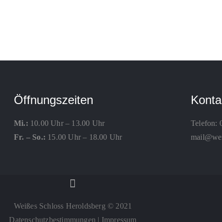
Öffnungszeiten
Konta
Mi.:
10.00 Uhr – 13.00 Uhr
Telefon:
Fr. – So.:
15.00 Uhr – 18.00 Uhr
mail@weis
Weißes Schloss Heroldsberg © 2021
Datenschutzbestimmungen
|
Impressum