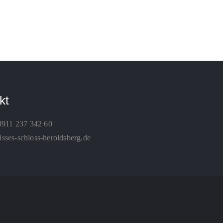
kt
0911 237 342 60
ses-schloss-heroldsberg.de