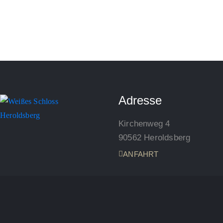
Adresse
Kirchenweg 4
90562 Heroldsberg
ANFAHRT