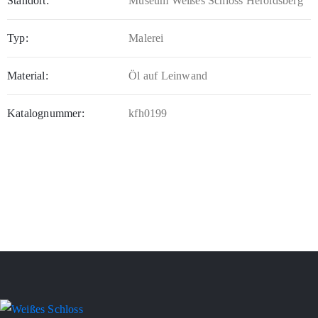
Standort:
Museum Weißes Schloss Heroldsberg
Typ:
Malerei
Material:
Öl auf Leinwand
Katalognummer:
kfh0199