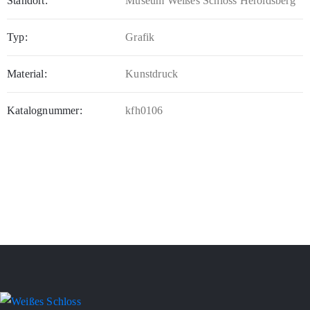
Standort:
Museum Weißes Schloss Heroldsberg
Typ:
Grafik
Material:
Kunstdruck
Katalognummer:
kfh0106