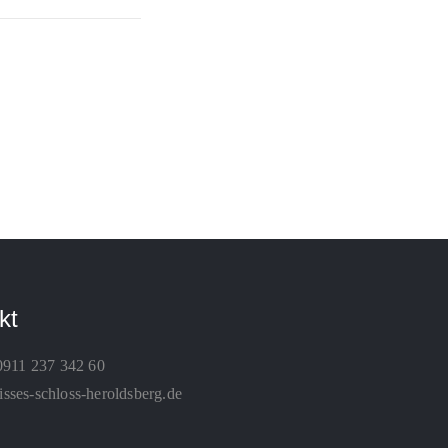
kt
0911 237 342 60
ses-schloss-heroldsberg.de