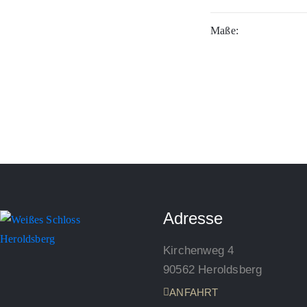
Maße:
Adresse
Kirchenweg 4
90562 Heroldsberg
ANFAHRT