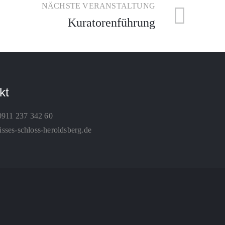
NÄCHSTE VERANSTALTUNG
Kuratorenführung
kt
0911 237 342 60
ses-schloss-heroldsberg.de