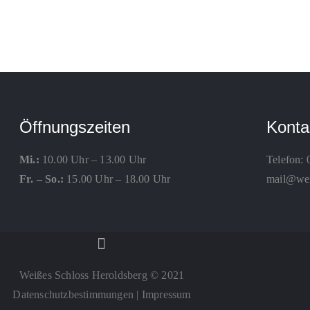
Öffnungszeiten
Konta
Mi.:
10.00 Uhr – 13.00 Uhr
Telefon:
Fr. – So.:
15.00 Uhr – 18.00 Uhr
mail@weis
Weißes Schloss Heroldsberg © 2021
Datenschutzbestimmungen
|
Impressum