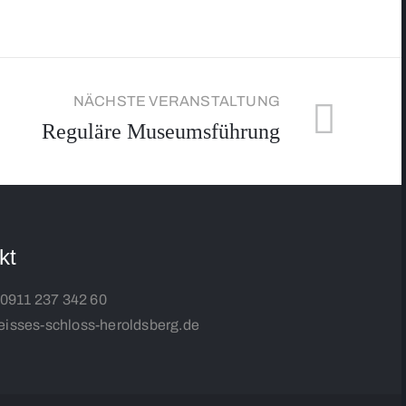
NÄCHSTE VERANSTALTUNG
Reguläre Museumsführung
kt
0911 237 342 60
isses-schloss-heroldsberg.de