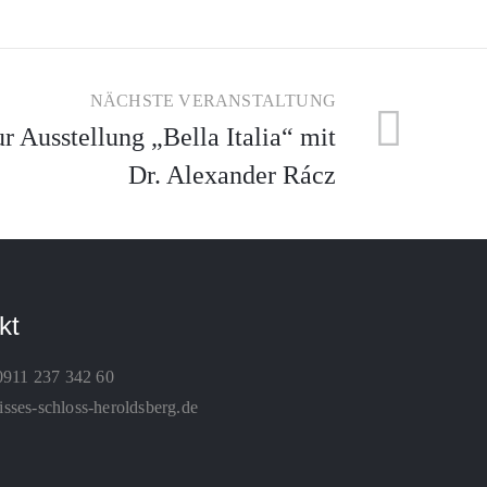
NÄCHSTE VERANSTALTUNG
r Ausstellung „Bella Italia“ mit
Dr. Alexander Rácz
kt
0911 237 342 60
ses-schloss-heroldsberg.de