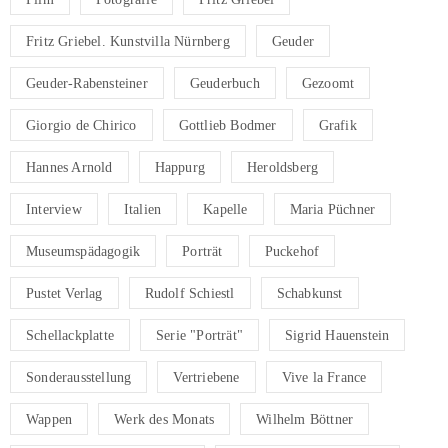
Fritz Griebel. Kunstvilla Nürnberg
Geuder
Geuder-Rabensteiner
Geuderbuch
Gezoomt
Giorgio de Chirico
Gottlieb Bodmer
Grafik
Hannes Arnold
Happurg
Heroldsberg
Interview
Italien
Kapelle
Maria Püchner
Museumspädagogik
Porträt
Puckehof
Pustet Verlag
Rudolf Schiestl
Schabkunst
Schellackplatte
Serie "Porträt"
Sigrid Hauenstein
Sonderausstellung
Vertriebene
Vive la France
Wappen
Werk des Monats
Wilhelm Böttner