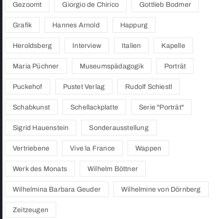
Gezoomt
Giorgio de Chirico
Gottlieb Bodmer
Grafik
Hannes Arnold
Happurg
Heroldsberg
Interview
Italien
Kapelle
Maria Püchner
Museumspädagogik
Porträt
Puckehof
Pustet Verlag
Rudolf Schiestl
Schabkunst
Schellackplatte
Serie "Porträt"
Sigrid Hauenstein
Sonderausstellung
Vertriebene
Vive la France
Wappen
Werk des Monats
Wilhelm Böttner
Wilhelmina Barbara Geuder
Wilhelmine von Dörnberg
Zeitzeugen