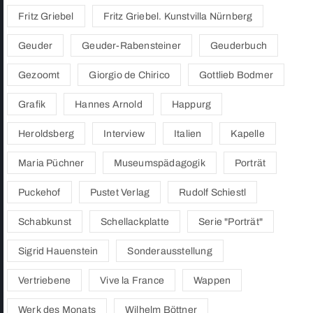
Fritz Griebel
Fritz Griebel. Kunstvilla Nürnberg
Geuder
Geuder-Rabensteiner
Geuderbuch
Gezoomt
Giorgio de Chirico
Gottlieb Bodmer
Grafik
Hannes Arnold
Happurg
Heroldsberg
Interview
Italien
Kapelle
Maria Püchner
Museumspädagogik
Porträt
Puckehof
Pustet Verlag
Rudolf Schiestl
Schabkunst
Schellackplatte
Serie "Porträt"
Sigrid Hauenstein
Sonderausstellung
Vertriebene
Vive la France
Wappen
Werk des Monats
Wilhelm Böttner