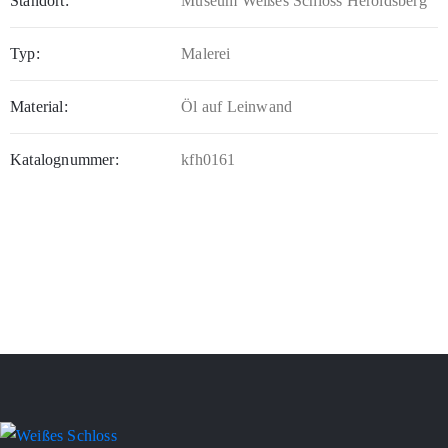
Standort:
Museum Weißes Schloss Heroldsberg
Typ:
Malerei
Material:
Öl auf Leinwand
Katalognummer:
kfh0161