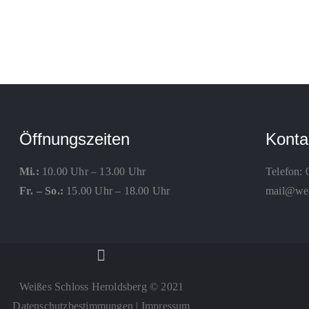
Öffnungszeiten
Konta
Mi.:
10.00 Uhr – 13.00 Uhr
Telefon:
Fr. – So.:
15.00 Uhr – 18.00 Uhr
mail@weis
Weißes Schloss Heroldsberg © 2021
Datenschutzbestimmungen
|
Impressum