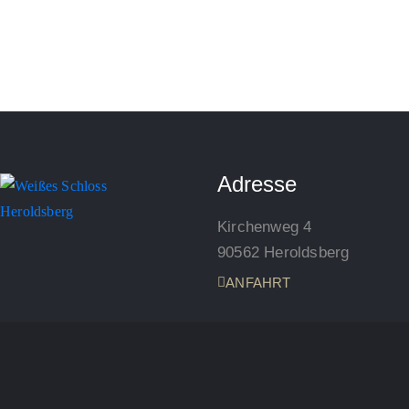
Adresse
Kirchenweg 4
90562 Heroldsberg
ANFAHRT