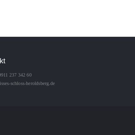
kt
0911 237 342 60
ses-schloss-heroldsberg.de