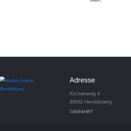
Adresse
Kirchenweg 4
90562 Heroldsberg
ANFAHRT