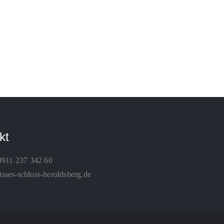
kt
0911 237 342 60
ses-schloss-heroldsberg.de