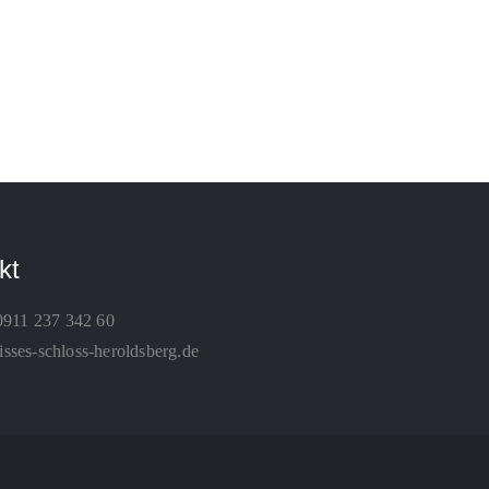
kt
0911 237 342 60
ses-schloss-heroldsberg.de