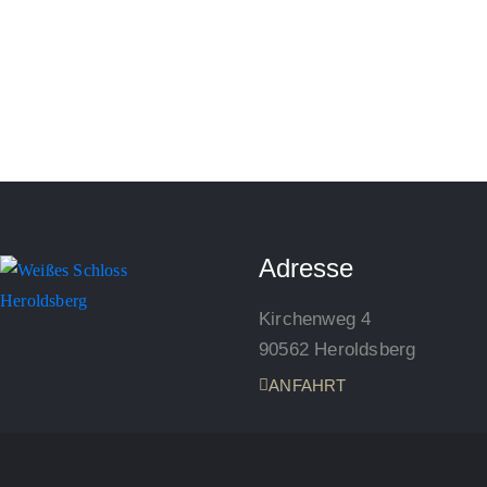
Adresse
Kirchenweg 4
90562 Heroldsberg
ANFAHRT