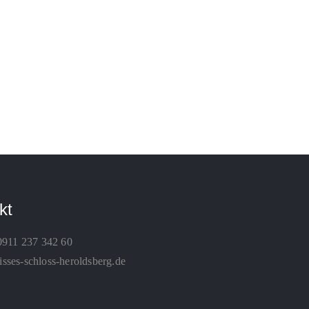
kt
0911 237 342 60
ses-schloss-heroldsberg.de