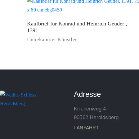
Kaufbrief für Konrad und Heinrich Geuder ,
1391
Unbekannter Künstler
Adresse
Kirchenweg 4
90562 Heroldsberg
ANFAHRT