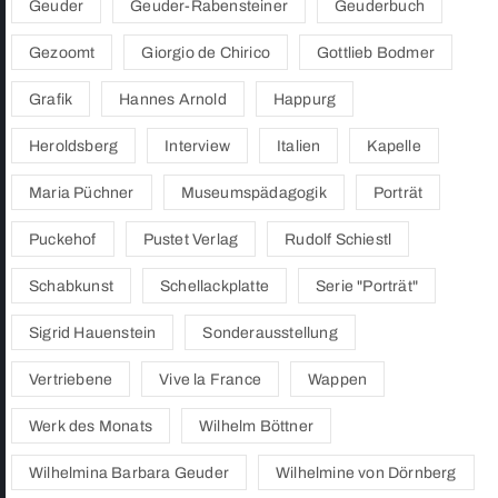
Geuder
Geuder-Rabensteiner
Geuderbuch
Gezoomt
Giorgio de Chirico
Gottlieb Bodmer
Grafik
Hannes Arnold
Happurg
Heroldsberg
Interview
Italien
Kapelle
Maria Püchner
Museumspädagogik
Porträt
Puckehof
Pustet Verlag
Rudolf Schiestl
Schabkunst
Schellackplatte
Serie "Porträt"
Sigrid Hauenstein
Sonderausstellung
Vertriebene
Vive la France
Wappen
Werk des Monats
Wilhelm Böttner
Wilhelmina Barbara Geuder
Wilhelmine von Dörnberg