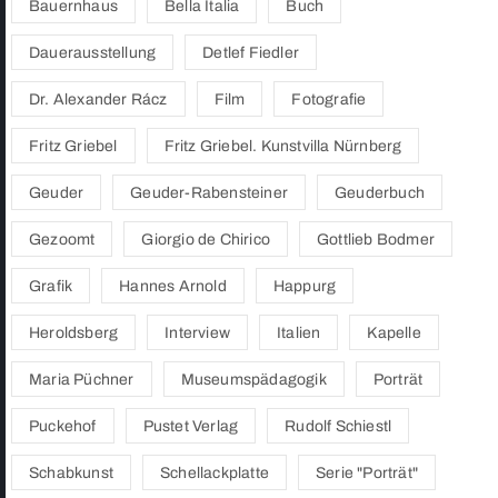
Bauernhaus
Bella Italia
Buch
Dauerausstellung
Detlef Fiedler
Dr. Alexander Rácz
Film
Fotografie
Fritz Griebel
Fritz Griebel. Kunstvilla Nürnberg
Geuder
Geuder-Rabensteiner
Geuderbuch
Gezoomt
Giorgio de Chirico
Gottlieb Bodmer
Grafik
Hannes Arnold
Happurg
Heroldsberg
Interview
Italien
Kapelle
Maria Püchner
Museumspädagogik
Porträt
Puckehof
Pustet Verlag
Rudolf Schiestl
Schabkunst
Schellackplatte
Serie "Porträt"