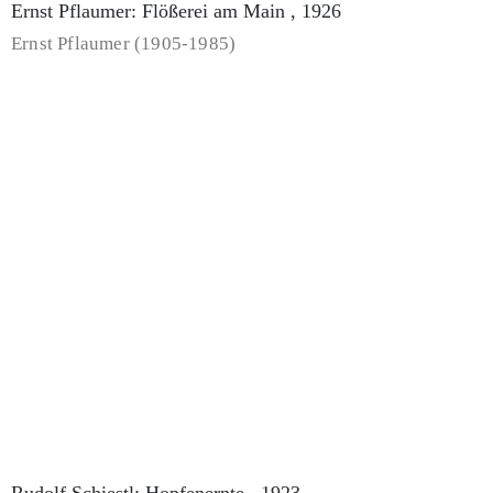
Ernst Pflaumer: Flößerei am Main , 1926
Ernst Pflaumer (1905-1985)
Rudolf Schiestl: Hopfenernte , 1923
Rudolf Schiestl (1878-1931)
Rudolf Schiestl: Auf der Landstraße , 1907
Rudolf Schiestl (1878-1931)