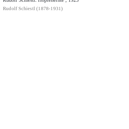
Rudolf Schiestl: Maindorf I , 1919
Rudolf Schiestl (1878-1931)
Fritz Griebel: Fränkische Dorfszene , 1920er Jahre
Fritz Griebel (1899-1976)
Fritz Griebel: Blick auf das Gelbe Schloss und St.