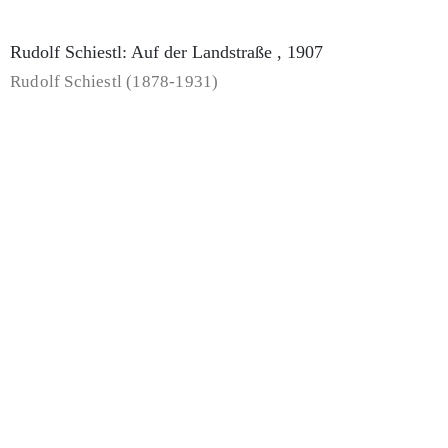
Matthäus , 1920er Jahre
Fritz Griebel (1899-1976)
Fritz Griebel: Die Sonne , undatiert
Fritz Griebel (1899-1976)
Fritz Griebel: Erwachen , undatiert
Fritz Griebel (1899-1976)