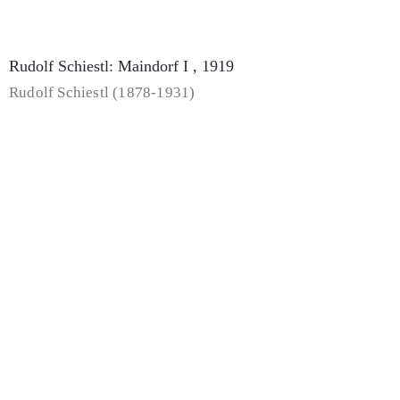
Fritz Griebel, Fülle , undatiert
Fritz Griebel (1899-1976)
Fritz Griebel: Gelbes Schloss und St. Matthäus , 1937
Fritz Griebel (1899-1976)
Fritz Griebel: Großes Zeichen , undatiert
Fritz Griebel (1899-1976)