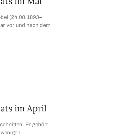
nats im Mai
iebel (24.08.1893–
 war vor und nach dem
ats im April
eschnitten. Er gehört
 wenigen