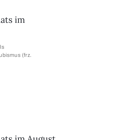
ats im
ls
ubismus (frz.
nats im August