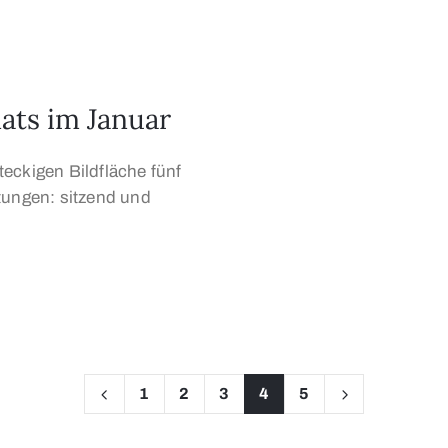
ats im Januar
eckigen Bildfläche fünf
tungen: sitzend und
1
2
3
4
5