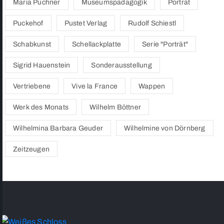
Maria Püchner
Museumspädagogik
Porträt
Puckehof
Pustet Verlag
Rudolf Schiestl
Schabkunst
Schellackplatte
Serie "Porträt"
Sigrid Hauenstein
Sonderausstellung
Vertriebene
Vive la France
Wappen
Werk des Monats
Wilhelm Böttner
Wilhelmina Barbara Geuder
Wilhelmine von Dörnberg
Zeitzeugen